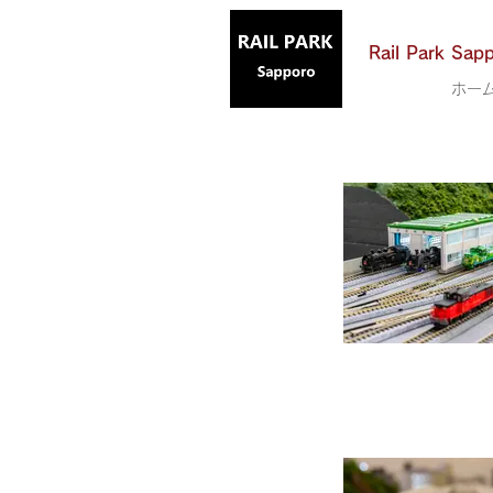
Rail Park Sap
ホー